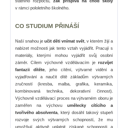
státního rozpočtu,
žák přispívá na chod školy
v rámci pololetního školného.
CO STUDIUM PŘINÁŠÍ
Naší snahou je
učit děti vnímat svět
, v kterém žijí a
nabízet možnosti jak tento vztah vyjádřit. Pracují s
materiály, kterými mohou vyjádřit svůj osobní
záměr. Cílem výchovně vzdělávacím je
rozvíjet
fantazii dítěte
, jeho cítění, výtvarné vidění a
vyjadřování a naučit dítě základům výtvarných
zručností (kresba, malba, grafika, keramika,
kombinovaná technika, dekorativní činnost).
Výchovně vzdělávací proces na výtvarném oboru je
zaměřen na výchovu
umělecky cítícího a
tvořivého absolventa
, který dosáhl takový stupeň
rozvoje svých výtvarných schopností, že mu
umožňují aktivně uplatnit získané schopnosti a