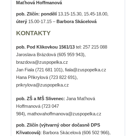
Maťhová Hoffmanová
pob. Zličín: pondělí
13.15-15.30, 15.45-18.00,
úterý
15.00-17.15 –
Barbora Skácelová
KONTAKTY
pob. Pod Klikovkou 1561/13
tel: 257 215 088
Jaroslava Brázdová (605 959 943),
brazdova@zuspopelka.cz
Jan Fiala (721 681 101), fiala@zuspopelka.cz
Hana Přikrylová (723 822 691),
prikrylova@zuspopelka.cz
pob. ZŠ a MŠ Slivenec:
Jana Maťhová
Hoffmanová (723 047
984), mathovahoffmanova@zuspopelka.cz
pob. Zličín (výtvarný obor dočasně DPS
Křivatcová)
: Barbora Skácelová (606 502 966),