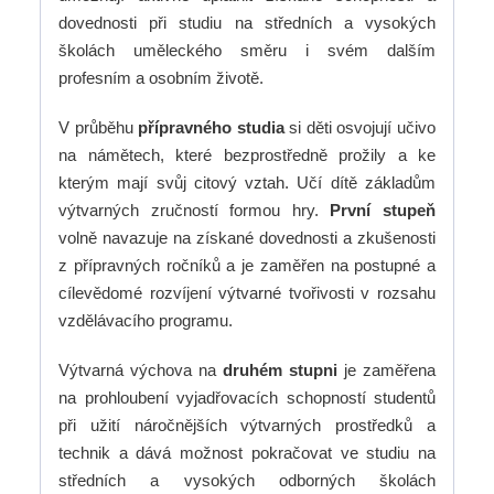
dovednosti při studiu na středních a vysokých
školách uměleckého směru i svém dalším
profesním a osobním životě.
V průběhu
přípravného studia
si děti osvojují učivo
na námětech, které bezprostředně prožily a ke
kterým mají svůj citový vztah. Učí dítě základům
výtvarných zručností formou hry.
První stupeň
volně navazuje na získané dovednosti a zkušenosti
z přípravných ročníků a je zaměřen na postupné a
cílevědomé rozvíjení výtvarné tvořivosti v rozsahu
vzdělávacího programu.
Výtvarná výchova na
druhém stupni
je zaměřena
na prohloubení vyjadřovacích schopností studentů
při užití náročnějších výtvarných prostředků a
technik a dává možnost pokračovat ve studiu na
středních a vysokých odborných školách