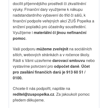
docílit příjemnějšího prostředí či zkvalitnění
výuky. Finanční dary využijeme k nákupu
nadstandardního vybavení do tříd či sálů, k
finanční podpoře veřejných akcí ZUŠ Popelka a
snížení poplatků pro účastníky soustředění.
Využijeme i
materiální či jinou nefinanční
pomoc
.
Vaši podporu
můžeme zveřejnit
na sociálních
sítích, webových stránkách a v ročence školy.
Rádi s Vámi uzavřeme
darovací smlouvu
nebo
vystavíme potvrzení pro
odpočet daně
.
Účet
pro zasílání finančích darů je 913 60 51 /
0100.
Chcete-li nás podpořit, napište na
reditel@zuspopelka.cz
. Za jakoukoli pomoc
předem děkujeme.