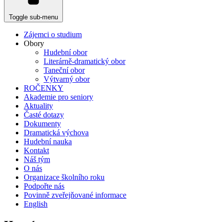
Toggle sub-menu
Zájemci o studium
Obory
Hudební obor
Literárně-dramatický obor
Taneční obor
Výtvarný obor
ROČENKY
Akademie pro seniory
Aktuality
Časté dotazy
Dokumenty
Dramatická výchova
Hudební nauka
Kontakt
Náš tým
O nás
Organizace školního roku
Podpořte nás
Povinně zveřejňované informace
English