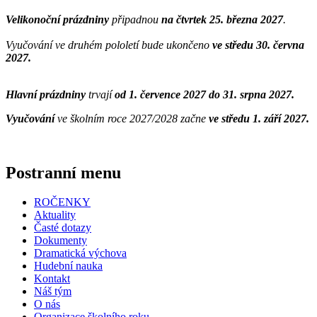
Velikonoční prázdniny
připadnou
na čtvrtek 25. března 2027
.
Vyučování ve druhém pololetí bude ukončeno
ve středu 30. června
2027.
Hlavní prázdniny
trvají
od 1. července 2027 do 31. srpna 2027.
Vyučování
ve školním roce 2027/2028 začne
ve středu 1. září 2027.
Postranní menu
ROČENKY
Aktuality
Časté dotazy
Dokumenty
Dramatická výchova
Hudební nauka
Kontakt
Náš tým
O nás
Organizace školního roku