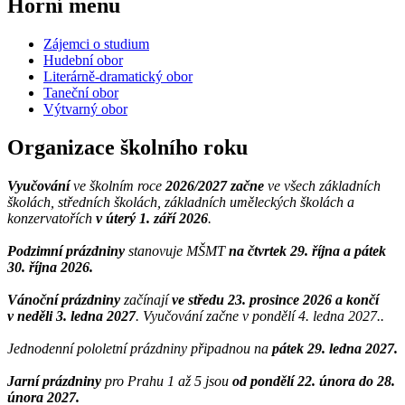
Horní menu
Zájemci o studium
Hudební obor
Literárně-dramatický obor
Taneční obor
Výtvarný obor
Organizace školního roku
Vyučování
ve školním roce
2026/2027 začne
ve všech základních
školách, středních školách, základních uměleckých školách a
konzervatořích
v úterý 1. září 2026
.
Podzimní prázdniny
stanovuje MŠMT
na čtvrtek 29. října a pátek
30. října 2026.
Vánoční prázdniny
začínají
ve středu 23. prosince 2026 a končí
v neděli 3. ledna 2027
. Vyučování začne v pondělí 4. ledna 2027..
Jednodenní pololetní prázdniny připadnou na
pátek 29. ledna 2027.
Jarní prázdniny
pro Prahu 1 až 5 jsou
od pondělí 22. února do 28.
února 2027.