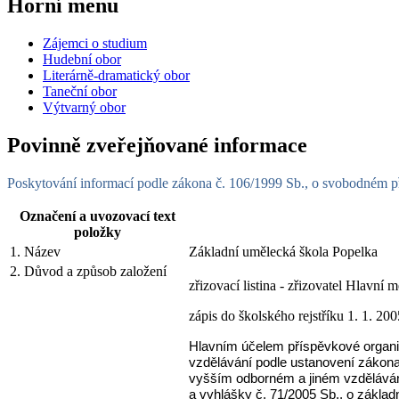
Horní menu
Zájemci o studium
Hudební obor
Literárně-dramatický obor
Taneční obor
Výtvarný obor
Povinně zveřejňované informace
Poskytování informací podle zákona č. 106/1999 Sb., o svobodném p
Označení a uvozovací text
položky
1. Název
Základní umělecká škola Popelka
2. Důvod a způsob založení
zřizovací listina - zřizovatel Hlavní 
zápis do školského rejstříku
1. 1. 200
Hlavním účelem příspěvkové organi
vzdělávání podle ustanovení zákona
vyšším odborném a jiném vzdělávání
a vyhlášky č. 71/2005 Sb., o zákla