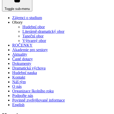
Toggle sub-menu
Zájemci o studium
Obory
Hudební obor
Literárně-dramatický obor
Taneční obor
Výtvarný obor
ROČENKY
Akademie pro seniory
Aktuality
Časté dotazy
Dokumenty
Dramatická výchova
Hudební nauka
Kontakt
Náš tým
O nás
Organizace školního roku
Podpořte nás
Povinně zveřejňované informace
English