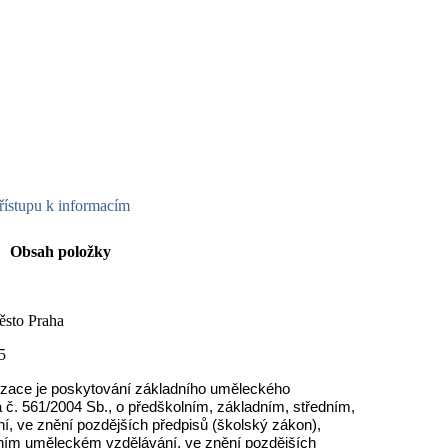
řístupu k informacím
Obsah položky
město Praha
5
zace je poskytování základního uměleckého
 č. 561/2004 Sb., o předškolním, základním, středním,
, ve znění pozdějších předpisů (školský zákon),
dním uměleckém vzdělávání, ve znění pozdějších