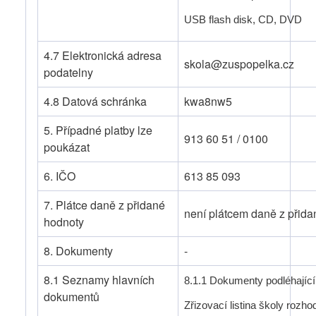
USB flash disk, CD, DVD
4.7 Elektronická adresa
skola@zuspopelka.cz
podatelny
4.8 Datová schránka
kwa8nw5
5. Případné platby lze
913 60 51 / 0100
poukázat
6. IČO
613 85 093
7. Plátce daně z přidané
není plátcem daně z přid
hodnoty
8. Dokumenty
-
8.1 Seznamy hlavních
8.1.1 Dokumenty podléhající
dokumentů
Zřizovací listina školy rozho