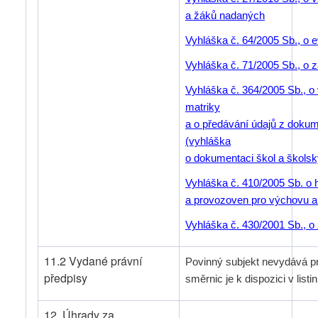
a žáků nadaných
Vyhláška č. 64/2005 Sb., o e
Vyhláška č. 71/2005 Sb., o
Vyhláška č. 364/2005 Sb., o
matriky
a o předávání údajů z dokum
(vyhláška
o dokumentaci škol a školsk
Vyhláška č. 410/2005 Sb. o 
a provozoven pro výchovu a 
Vyhláška č. 430/2001 Sb., o
11.2 Vydané právní
Povinný subjekt nevydává pr
předpisy
směrnic je k dispozici v list
12. Úhrady za