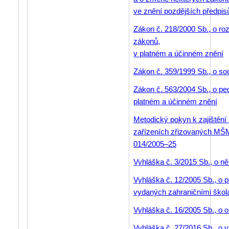
ve znění pozdějších předpis
Zákon č. 218/2000 Sb., o ro
zákonů,
v platném a účinném znění
Zákon č. 359/1999 Sb., o so
Zákon č. 563/2004 Sb., o p
platném a účinném znění
Metodický pokyn k zajištění
zařízeních zřizovaných MŠMT
014/2005–25
Vyhláška č. 3/2015 Sb., o n
Vyhláška č. 12/2005 Sb., o 
vydaných zahraničními škol
Vyhláška č. 16/2005 Sb., o o
Vyhláška č. 27/2016 Sb., o 