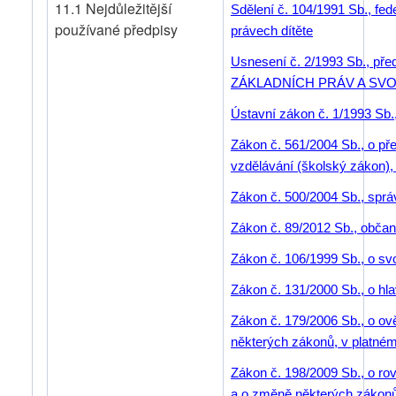
11.1 Nejdůležitější
Sdělení č. 104/1991 Sb., fed
používané předpisy
právech dítěte
Usnesení č. 2/1993 Sb., pře
ZÁKLADNÍCH PRÁV A SVOBOD
Ústavní zákon č. 1/1993 Sb.
Zákon č. 561/2004 Sb., o p
vzdělávání (školský zákon),
Zákon č. 500/2004 Sb., sprá
Zákon č. 89/2012 Sb., obča
Zákon č. 106/1999 Sb., o s
Zákon č. 131/2000 Sb., o hl
Zákon č. 179/2006 Sb., o ov
některých zákonů, v platné
Zákon č. 198/2009 Sb., o ro
a o změně některých zákonů 