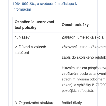
106/1999 Sb., o svobodném přístupu k
informacím
Označení a uvozovací
Obsah položky
text položky
1. Název
Základní umělecká škola 
2. Důvod a způsob
zřizovací listina - zřizova
založení
zápis do školského rejstří
Hlavním účelem příspěvkové
vzdělávání podle ustanovení
středním, vyšším odborném a
zákon), a vyhlášky č. 71/20
pozdějších předpisů.
3. Organizační struktura
ředitel školy