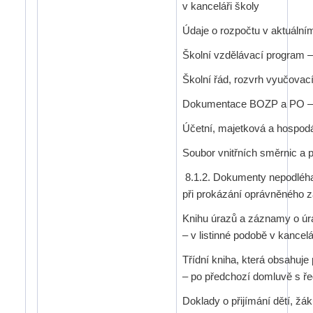
v kanceláři školy
Údaje o rozpočtu v aktuálním
Školní vzdělávací program – 
Školní řád, rozvrh vyučovací
Dokumentace BOZP a PO – v 
Účetní, majetková a hospodá
Soubor vnitřních směrnic a p
8.1.2. Dokumenty nepodléhaj
při prokázání oprávněného 
Knihu úrazů a záznamy o úra
– v listinné podobě v kancelá
Třídní kniha, která obsahuj
– po předchozí domluvě s ře
Doklady o přijímání dětí, žá