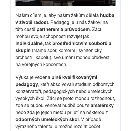
Naším cílem je, aby našim žákům dělala
hudba
v životě radost
. Pedagog je u nás žákovi na
této cestě
partnerem a průvodcem
. Žáci
mohou svoje schopnosti rozvíjet jak
individuálně
, tak
prostřednictvím souborů a
skupin
(máme sbor, komorní i symfonický
orchestr i kapelu), své umění mohou předvést
na veřejných koncertech.
Výuka je vedena
plně kvalifikovanými
pedagogy
, kteří absolvovali studium odborných
konzervatoří, pedagogických nebo uměleckých
vysokých škol. Žáci se proto mohou rozhodnout,
zda se budou věnovat hudbě pouze
amatérsky
nebo zda je jejich metou přijetí na některou z
odborných uměleckých škol
. V případě
výrazného talentu je možné rozšířit počet