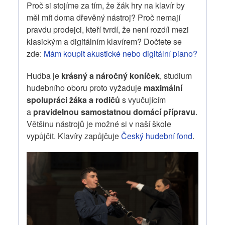
Proč si stojíme za tím, že žák hry na klavír by
měl mít doma dřevěný nástroj? Proč nemají
pravdu prodejci, kteří tvrdí, že není rozdíl mezi
klasickým a digitálním klavírem?
Dočtete se
zde:
Mám koupit akustické nebo digitální piano?
Hudba je
krásný a náročný koníček
, studium
hudebního oboru proto vyžaduje
maximální
spolupráci žáka a rodičů
s vyučujícím
a
pravidelnou samostatnou domácí přípravu
.
Většinu nástrojů je možné si v naší škole
vypůjčit. Klavíry zapůjčuje
Český hudební fond
.