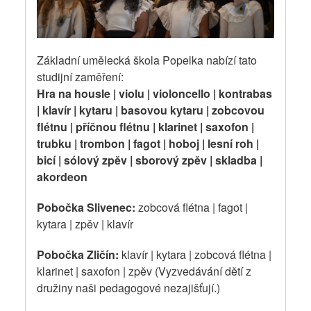
Základní umělecká škola Popelka nabízí tato
studijní zaměření:
Hra na housle | violu | violoncello | kontrabas
| klavír | kytaru | basovou kytaru | zobcovou
flétnu | příčnou flétnu | klarinet | saxofon |
trubku | trombon | fagot | hoboj | lesní roh |
bicí | sólový zpěv | sborový zpěv | skladba |
akordeon
Pobočka Slivenec:
zobcová flétna | fagot |
kytara | zpěv | klavír
Pobočka Zličín:
klavír | kytara | zobcová flétna |
klarinet | saxofon | zpěv (Vyzvedávání dětí z
družiny naši pedagogové nezajišťují.)