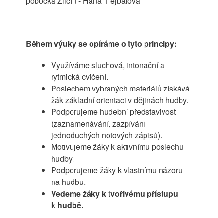
pobočka Zličín - Hana Trejbalová
Během výuky se opíráme o tyto principy:
Využíváme sluchová, intonační a
rytmická cvičení.
Poslechem vybraných materiálů získává
žák základní orientaci v dějinách hudby.
Podporujeme hudební představivost
(zaznamenávání, zazpívání
jednoduchých notových zápisů).
Motivujeme žáky k aktivnímu poslechu
hudby.
Podporujeme žáky k vlastnímu názoru
na hudbu.
Vedeme žáky k tvořivému přístupu
k hudbě.