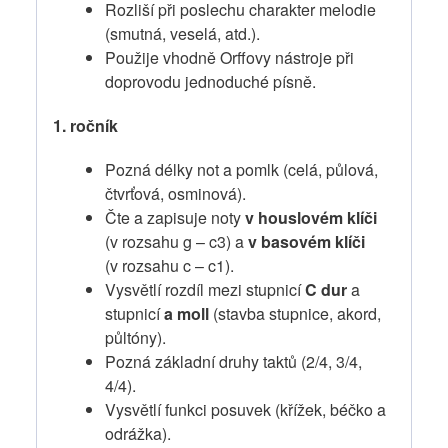
Rozliší při poslechu charakter melodie
(smutná, veselá, atd.).
Použije vhodně Orffovy nástroje při
doprovodu jednoduché písně.
1. ročník
Pozná délky not a pomlk (celá, půlová,
čtvrťová, osminová).
Čte a zapisuje noty
v houslovém klíči
(v rozsahu g – c3) a
v basovém klíči
(v rozsahu c – c1).
Vysvětlí rozdíl mezi stupnicí
C dur
a
stupnicí
a moll
(stavba stupnice, akord,
půltóny).
Pozná základní druhy taktů (2/4, 3/4,
4/4).
Vysvětlí funkci posuvek (křížek, béčko a
odrážka).