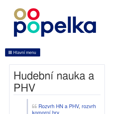
Hlavní menu
Hudební nauka a
PHV
Rozvrh HN a PHV
,
rozvrh
komorní hry