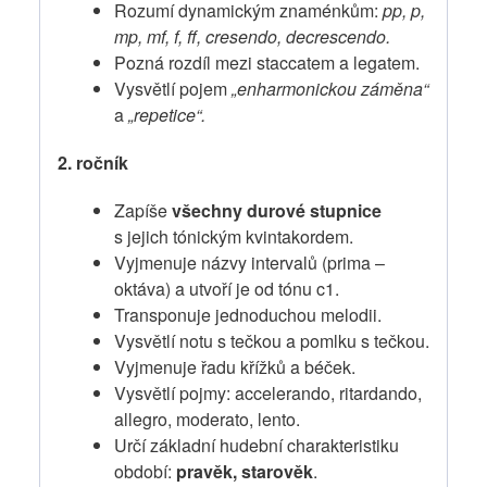
Rozumí dynamickým znaménkům:
pp, p,
mp, mf, f, ff, cresendo, decrescendo.
Pozná rozdíl mezi staccatem a legatem.
Vysvětlí pojem
„enharmonickou záměna“
a
„repetice“.
2. ročník
Zapíše
všechny durové stupnice
s jejich tónickým kvintakordem.
Vyjmenuje názvy intervalů (prima –
oktáva) a utvoří je od tónu c1.
Transponuje jednoduchou melodii.
Vysvětlí notu s tečkou a pomlku s tečkou.
Vyjmenuje řadu křížků a béček.
Vysvětlí pojmy: accelerando, ritardando,
allegro, moderato, lento.
Určí základní hudební charakteristiku
období:
pravěk, starověk
.