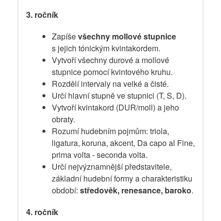
3. ročník
Zapíše
všechny mollové stupnice
s jejich tónickým kvintakordem.
Vytvoří všechny durové a mollové
stupnice pomocí kvintového kruhu.
Rozdělí intervaly na velké a čisté.
Určí hlavní stupně ve stupnici (T, S, D).
Vytvoří kvintakord (DUR/moll) a jeho
obraty.
Rozumí hudebním pojmům: triola,
ligatura, koruna, akcent, Da capo al Fine,
prima volta - seconda volta.
Určí nejvýznamnější představitele,
základní hudební formy a charakteristiku
období:
středověk, renesance, baroko
.
4. ročník