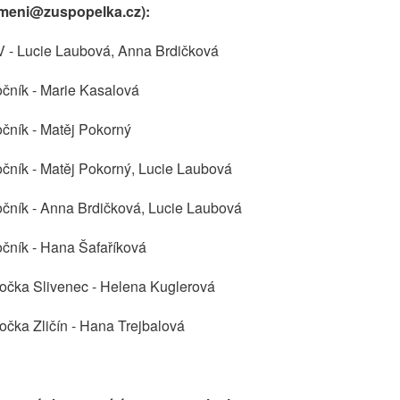
jmeni@zuspopelka.cz):
 - Lucie Laubová, Anna Brdičková
ročník - Marie Kasalová
očník - Matěj Pokorný
ročník - Matěj Pokorný, Lucie Laubová
ročník - Anna Brdičková, Lucie Laubová
ročník - Hana Šafaříková
očka Slivenec - Helena Kuglerová
očka Zličín - Hana Trejbalová