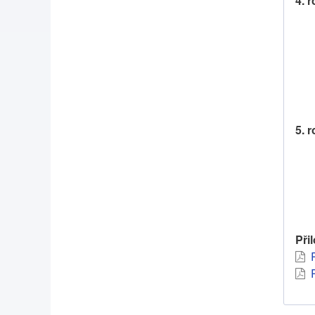
4. 
5. 
Při