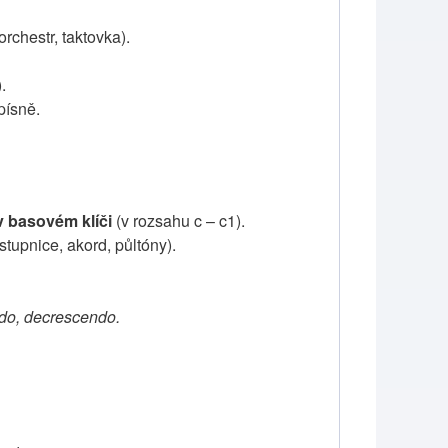
orchestr, taktovka).
.
písně.
v basovém klíči
(v rozsahu c – c1).
stupnice, akord, půltóny).
endo, decrescendo.