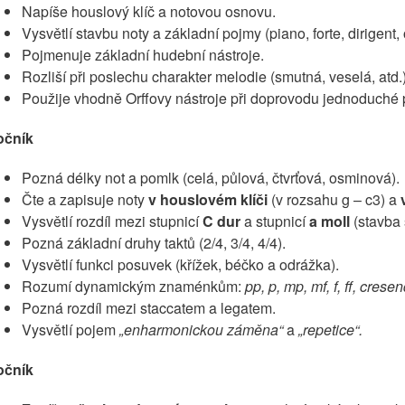
Napíše houslový klíč a notovou osnovu.
Vysvětlí stavbu noty a základní pojmy (piano, forte, dirigent, 
Pojmenuje základní hudební nástroje.
Rozliší při poslechu charakter melodie (smutná, veselá, atd.)
Použije vhodně Orffovy nástroje při doprovodu jednoduché 
ročník
Pozná délky not a pomlk (celá, půlová, čtvrťová, osminová).
Čte a zapisuje noty
v houslovém klíči
(v rozsahu g – c3) a
Vysvětlí rozdíl mezi stupnicí
C dur
a stupnicí
a moll
(stavba 
Pozná základní druhy taktů (2/4, 3/4, 4/4).
Vysvětlí funkci posuvek (křížek, béčko a odrážka).
Rozumí dynamickým znaménkům:
pp, p, mp, mf, f, ff, cres
Pozná rozdíl mezi staccatem a legatem.
Vysvětlí pojem
„enharmonickou záměna“
a
„repetice“.
ročník