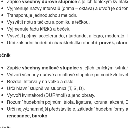
Zapíše
všechny durové stupnice
s jejich tónickým kvinta
Vyjmenuje názvy intervalů (prima – oktáva) a utvoří je od tó
Transponuje jednoduchou melodii.
Vysvětlí notu s tečkou a pomlku s tečkou.
Vyjmenuje řadu křížků a béček.
Vysvětlí pojmy: accelerando, ritardando, allegro, moderato, l
Určí základní hudební charakteristiku období:
pravěk, star
ročník
Zapíše
všechny mollové stupnice
s jejich tónickým kvint
Vytvoří všechny durové a mollové stupnice pomocí kvintové
Rozdělí intervaly na velké a čisté.
Určí hlavní stupně ve stupnici (T, S, D).
Vytvoří kvintakord (DUR/moll) a jeho obraty.
Rozumí hudebním pojmům: triola, ligatura, koruna, akcent, D
Určí nejvýznamnější představitele, základní hudební formy a
renesance, baroko
.