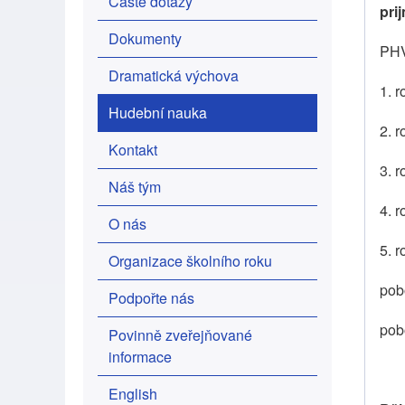
Časté dotazy
pri
Dokumenty
PHV
Dramatická výchova
1. 
Hudební nauka
2. r
Kontakt
3. 
Náš tým
4. 
O nás
5. 
Organizace školního roku
pob
Podpořte nás
pob
Povinně zveřejňované
informace
English