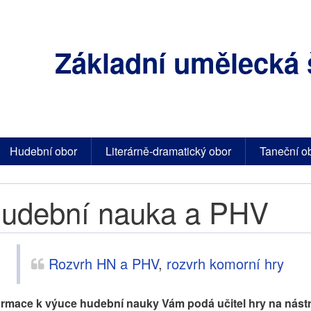
Základní umělecká 
Hudební obor
Literárně-dramatický obor
Taneční o
udební nauka a PHV
Rozvrh HN a PHV
,
rozvrh komorní hry
ormace k výuce hudební nauky Vám podá učitel hry na nástroj