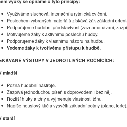
em výuky se opíráme o tyto principy:
Využíváme sluchová, intonační a rytmická cvičení.
Poslechem vybraných materiálů získává žák základní orient
Podporujeme hudební představivost (zaznamenávání, zazpí
Motivujeme žáky k aktivnímu poslechu hudby.
Podporujeme žáky k vlastnímu názoru na hudbu.
Vedeme žáky k tvořivému přístupu k hudbě.
EKÁVANÉ VÝSTUPY V JEDNOTLIVÝCH ROČNÍCÍCH:
 mladší
Pozná hudební nástroje.
Zazpívá jednoduchou píseň s doprovodem i bez něj.
Rozliší hluky a tóny a vyjmenuje vlastnosti tónu.
Napíše houslový klíč a vysvětlí základní pojmy (piano, forte)
 starší