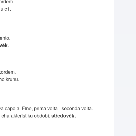
kordem.
nu c1.
ento.
ověk
.
akordem.
ho kruhu.
a capo al Fine, prima volta - seconda volta.
 charakteristiku období:
středověk,