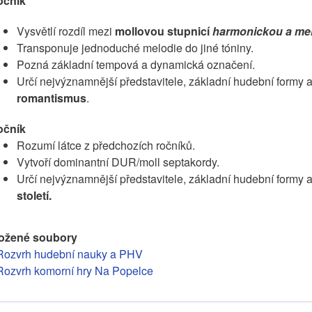
ročník
Vysvětlí rozdíl mezi
mollovou stupnicí
harmonickou a me
Transponuje jednoduché melodie do jiné tóniny.
Pozná základní tempová a dynamická označení.
Určí nejvýznamnější představitele, základní hudební formy a
romantismus
.
ročník
Rozumí látce z předchozích ročníků.
Vytvoří dominantní DUR/moll septakordy.
Určí nejvýznamnější představitele, základní hudební formy a
století.
ložené soubory
Rozvrh hudební nauky a PHV
Rozvrh komorní hry Na Popelce