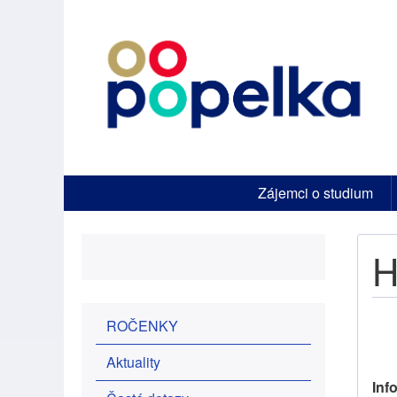
Horní
Zájemci o studium
menu
H
Postranní
ROČENKY
menu
Aktuality
Inf