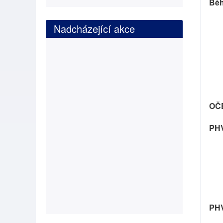
Běh
Nadcházející akce
OČ
PHV
PHV